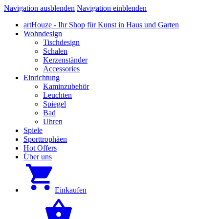
Navigation ausblenden
Navigation einblenden
artHouze - Ihr Shop für Kunst in Haus und Garten
Wohndesign
Tischdesign
Schalen
Kerzenständer
Accessories
Einrichtung
Kaminzubehör
Leuchten
Spiegel
Bad
Uhren
Spiele
Sporttrophäen
Hot Offers
Über uns
Einkaufen