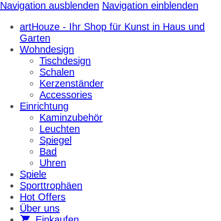
Navigation ausblenden
Navigation einblenden
artHouze - Ihr Shop für Kunst in Haus und
Garten
Wohndesign
Tischdesign
Schalen
Kerzenständer
Accessories
Einrichtung
Kaminzubehör
Leuchten
Spiegel
Bad
Uhren
Spiele
Sporttrophäen
Hot Offers
Über uns
Einkaufen